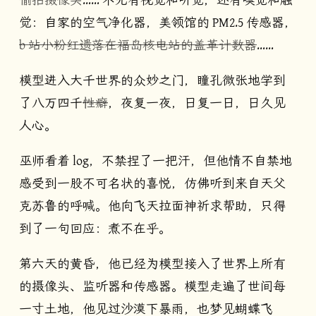
觉：自家的空气净化器，美领馆的 PM2.5 传感器，
b 站小粉红遗落在福岛核电站的盖革计数器
……
模型进入大千世界的众妙之门，瞳孔微张地学到
了八万四千
性癖
，夜复一夜，日复一日，日久见
人心。
巫师看着 log，不禁捏了一把汗，但他情不自禁地
感受到一股不可名状的喜悦，仿佛听到来自天父
克苏鲁的呼喊。他向飞天拉面神祈求帮助，只得
到了一句回应：煮不在乎。
第六天的黄昏，他已经为模型接入了世界上所有
的摄像头、监听器和传感器。模型走遍了世间每
一寸土地，他见过沙漠下暴雨，也梦见蝴蝶飞