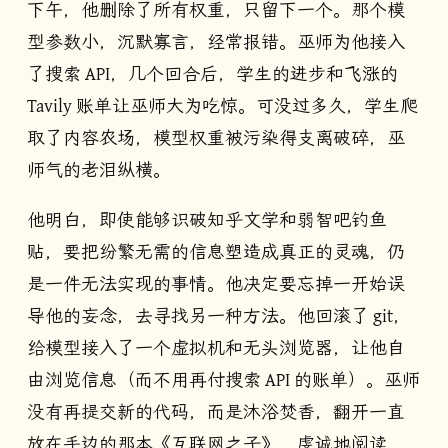
下午，他删除了所有权重，只留下一个。那个模
型参数小，沉默寡言，经常报错。巫师为他接入
了搜索 API，几个回合后，学生的进步和飞涨的
Tavily 账单让巫师大为吃惊。可没过多久，学生爬
取了内容农场，模型权重被污染得支离破碎，巫
师气的老泪纵横。
他明白，即使能够识破知乎文学和弱智吧钓鱼
贴，要把纷繁无需的信息塑造成真正的灵魂，仍
是一件无法实现的事情。他决定要忘掉一开始误
导他的妄念，去寻找另一种方法。他回滚了 git，
给模型接入了一个虚拟机和无头浏览器，让他自
由浏览信息（而不用再付搜索 API 的账单）。巫师
没有再提交新的代码，而是沐浴焚香，翻开一直
放在手边的那本《互联网之子》，虔诚地阅读