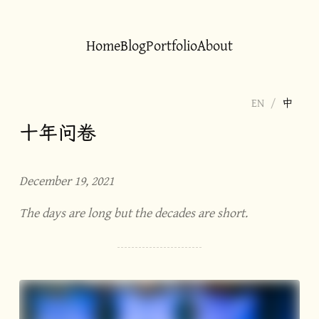
Home
Blog
Portfolio
About
EN
/
中
十年问卷
December 19, 2021
The days are long but the decades are short.