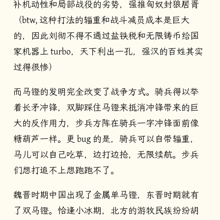
补机动性和局部战役的劣势，强推匈奴封狼居胥
（btw, 这种打法的辎重和战斗减员成本是巨大
的，因此刘彻不得不通过盐铁税和无限铸币给国
家机器上 turbo，天下利出一孔，强汉的百姓其实
过得很惨）
而马镫的发明完全改变了战争方式。骑兵得以举
着长矛冲锋，双脚踩住马镫来抵消冲锋带来的巨
大的反作用力，步兵方阵在骑兵一字冲锋面前像
糖葫芦一样。更 bug 的是，骑兵可以自带辎重，
马儿可以自己吃草，边打边抢，无限续航。步兵
们想打追不上想跑跑不了。
魏晋时期中国出现了金属单马镫，东晋时期就有
了双马镫。恰逢小冰期，北方的游牧民族纷纷胡